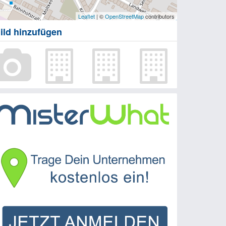
Leaflet
| ©
OpenStreetMap
contributors
ild hinzufügen