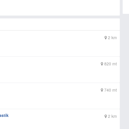
2 km
820 mt
740 mt
stik
2 km