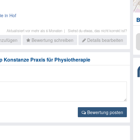
e in Hof
B
Aktualisiert vor mehr als 6 Monaten |
Siehst du etwas, das nicht korrekt ist?
inzufügen
Bewertung schreiben
Details bearbeiten
 Konstanze Praxis für Physiotherapie
Bewertung posten