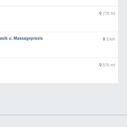
770 mt
asik u. Massagepraxis
3 km
570 mt