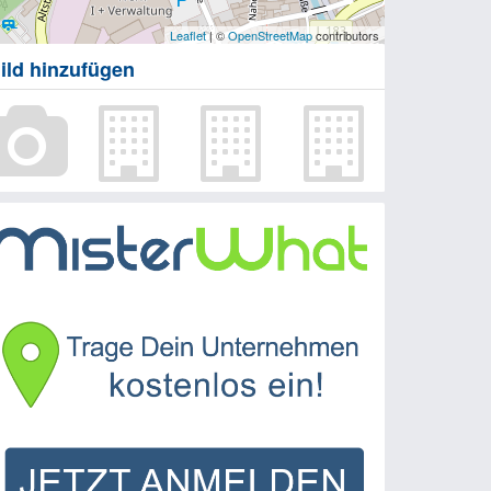
Leaflet
| ©
OpenStreetMap
contributors
ild hinzufügen