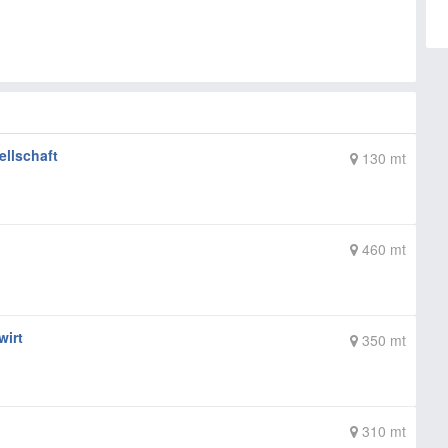
llschaft
130 mt
460 mt
wirt
350 mt
310 mt