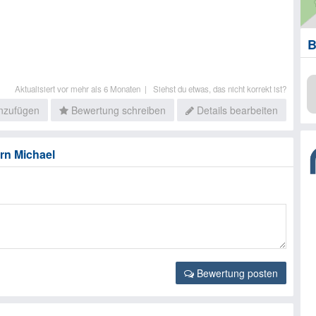
B
Aktualisiert vor mehr als 6 Monaten |
Siehst du etwas, das nicht korrekt ist?
inzufügen
Bewertung schreiben
Details bearbeiten
rn Michael
Bewertung posten