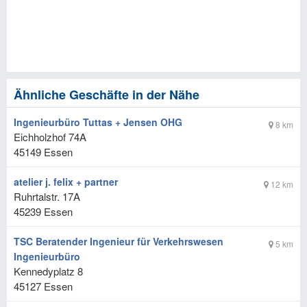
Ähnliche Geschäfte in der Nähe
Ingenieurbüro Tuttas + Jensen OHG
8 km
Eichholzhof 74A
45149
Essen
atelier j. felix + partner
12 km
Ruhrtalstr. 17A
45239
Essen
TSC Beratender Ingenieur für Verkehrswesen
5 km
Ingenieurbüro
Kennedyplatz 8
45127
Essen