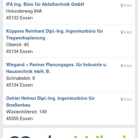
IFA Ing. Büro für Abfalltechnik GmbH
8 km
Holunderweg 84A
45133
Essen
Küppers Reinhard Dipl.-Ing. Ingenieurbüro für
9 km
Tragwerksplanung
Oberstr. 40
45134
Essen
Wiegand + Partner Planungsges. für Industrie u.
9 km
Haustechnik mbH, B.
Schnabelstr. 9
45134
Essen
Oehler Helmut Dipl.-Ing. Ingenieurbüro für
3 km
Straßenbau
Wüstenhöferstr. 149
45355
Essen