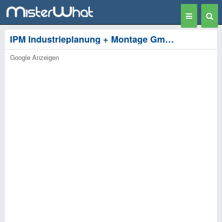
Toggle
Togg
navigation
Sear
IPM Industrieplanung + Montage GmbH - Essen
Google Anzeigen