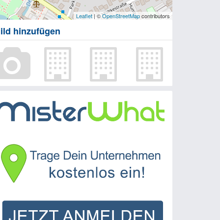
Leaflet
| ©
OpenStreetMap
contributors
ild hinzufügen