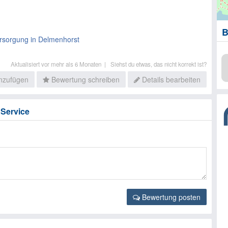
B
rsorgung in Delmenhorst
Aktualisiert vor mehr als 6 Monaten |
Siehst du etwas, das nicht korrekt ist?
inzufügen
Bewertung schreiben
Details bearbeiten
Service
Bewertung posten