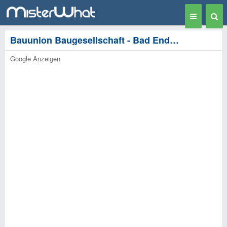
Toggle
Togg
navigation
Sear
Bauunion Baugesellschaft - Bad Endbach
Google Anzeigen