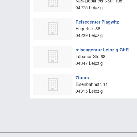
Karl-Liebknecht-Str. 108
04275
Leipzig
Reisecenter Plagwitz
Engertstr. 38
04229
Leipzig
reiseagentur Leipzig GbR
Löbauer Str. 68
04347
Leipzig
7tours
Eisenbahnstr. 11
04315
Leipzig