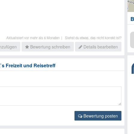
B
Aktualisiert vor mehr als 6 Monaten |
Siehst du etwas, das nicht korrekt ist?
inzufügen
Bewertung schreiben
Details bearbeiten
s Freizeit und Reisetreff
Bewertung posten