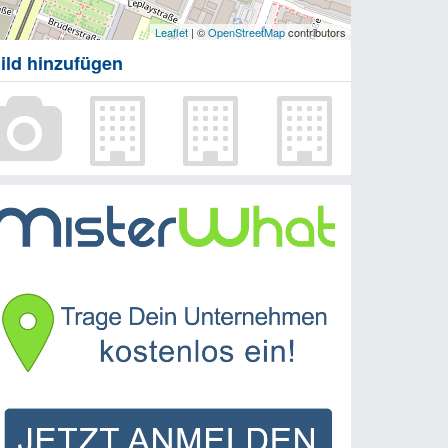
Leaflet
| ©
OpenStreetMap
contributors
ild hinzufügen