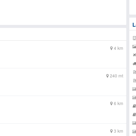
L
4 km
240 mt
6 km
3 km