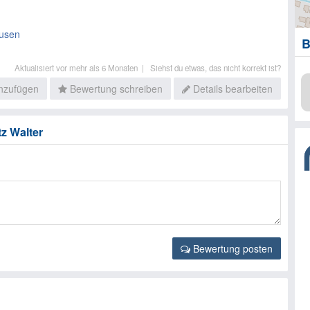
ausen
B
Aktualisiert vor mehr als 6 Monaten |
Siehst du etwas, das nicht korrekt ist?
inzufügen
Bewertung schreiben
Details bearbeiten
z Walter
Bewertung posten