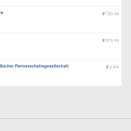
ch
720 mt
570 mt
Sticher Partnerschaftsgesellschaft
2 km