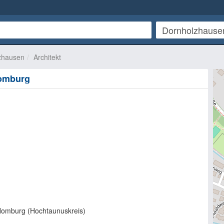
zhausen
Architekt
Homburg
Homburg (
Hochtaunuskreis
)