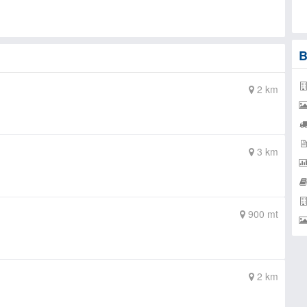
B
2 km
3 km
900 mt
2 km