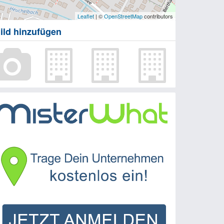
Leaflet
| ©
OpenStreetMap
contributors
ild hinzufügen