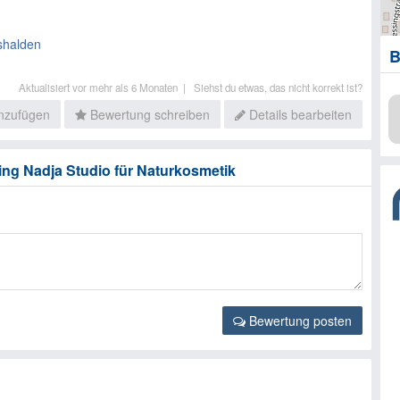
shalden
B
Aktualisiert vor mehr als 6 Monaten |
Siehst du etwas, das nicht korrekt ist?
inzufügen
Bewertung schreiben
Details bearbeiten
ng Nadja Studio für Naturkosmetik
Bewertung posten