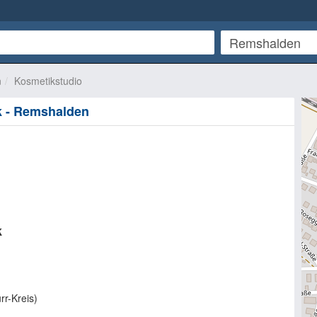
n
Kosmetikstudio
k - Remshalden
k
r-Kreis
)