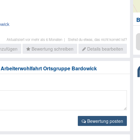
B
owick
Aktualisiert vor mehr als 6 Monaten |
Siehst du etwas, das nicht korrekt ist?
inzufügen
Bewertung schreiben
Details bearbeiten
Arbeiterwohlfahrt Ortsgruppe Bardowick
Bewertung posten