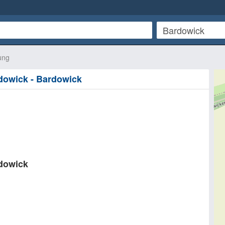
ung
dowick - Bardowick
dowick