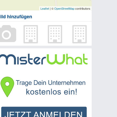
Leaflet
| ©
OpenStreetMap
contributors
ild hinzufügen