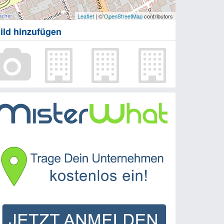
Leaflet
| ©
OpenStreetMap
contributors
ild hinzufügen