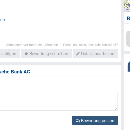
B
.de
Aktualisiert vor mehr als 6 Monaten |
Siehst du etwas, das nicht korrekt ist?
inzufügen
Bewertung schreiben
Details bearbeiten
tsche Bank AG
Bewertung posten