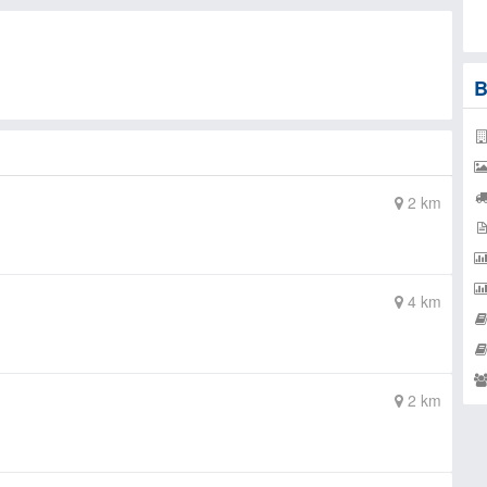
B
2 km
4 km
2 km