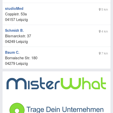
studioMed
5 km
Coppistr. 53a
04157
Leipzig
Schmidt B.
4 km
Bismarckstr. 37
04249
Leipzig
Baum C.
7 km
Bornaische Str. 180
04279
Leipzig