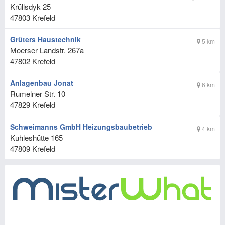
Krüllsdyk 25
47803
Krefeld
Grüters Haustechnik
5 km
Moerser Landstr. 267a
47802
Krefeld
Anlagenbau Jonat
6 km
Rumelner Str. 10
47829
Krefeld
Schweimanns GmbH Heizungsbaubetrieb
4 km
Kuhleshütte 165
47809
Krefeld