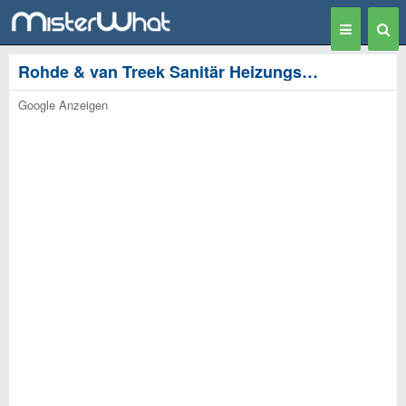
Toggle
Togg
navigation
Sear
Rohde & van Treek Sanitär Heizungsbau GmbH - Krefeld
Google Anzeigen