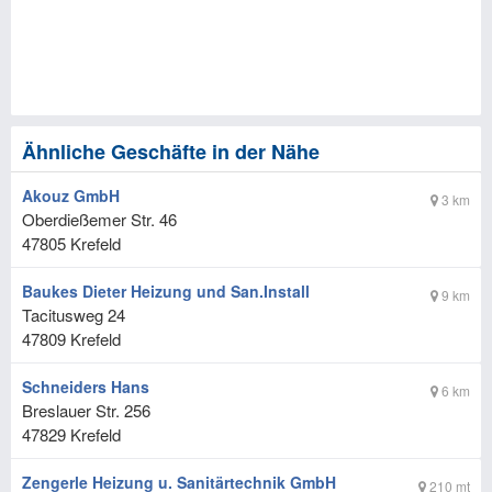
Ähnliche Geschäfte in der Nähe
Akouz GmbH
3 km
Oberdießemer Str. 46
47805
Krefeld
Baukes Dieter Heizung und San.Install
9 km
Tacitusweg 24
47809
Krefeld
Schneiders Hans
6 km
Breslauer Str. 256
47829
Krefeld
Zengerle Heizung u. Sanitärtechnik GmbH
210 mt