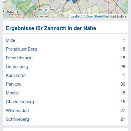
Leaflet
| ©
OpenStreetMap
contributors
Ergebnisse für Zahnarzt in der Nähe
Mitte
1
Prenzlauer Berg
18
Friedrichshain
15
Lichtenberg
28
Karlshorst
1
Pankow
30
Moabit
18
Charlottenburg
15
Wilmersdorf
27
Schöneberg
21