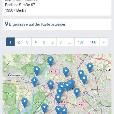
Berliner Straße 97
13507
Berlin
Ergebnisse auf der Karte anzeigen
1
2
3
4
5
6
7
...
107
108
»