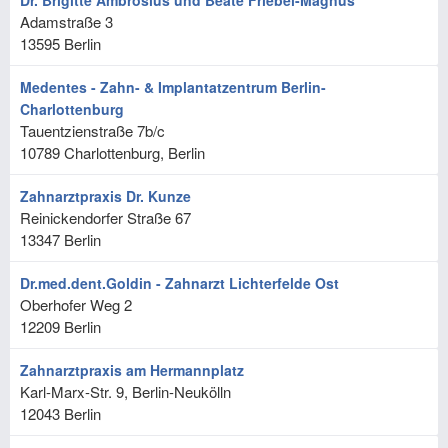
Dr. Brigitte Ambrosius und Beate Friebel-Magnus
Adamstraße 3
13595
Berlin
Medentes - Zahn- & Implantatzentrum Berlin-
Charlottenburg
Tauentzienstraße 7b/c
10789
Charlottenburg, Berlin
Zahnarztpraxis Dr. Kunze
Reinickendorfer Straße 67
13347
Berlin
Dr.med.dent.Goldin - Zahnarzt Lichterfelde Ost
Oberhofer Weg 2
12209
Berlin
Zahnarztpraxis am Hermannplatz
Karl-Marx-Str. 9, Berlin-Neukölln
12043
Berlin