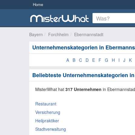
Home
Bayern
Forchheim
Ebermannstadt
Unternehmenskategorien in Ebermanns
A
B
C
D
E
F
G
H
I
J
K
Beliebteste Unternehmenskategorien i
MisterWhat hat
317 Unternehmen
in Ebermannstad
Restaurant
Versicherung
Heilpraktiker
Stadtverwaltung