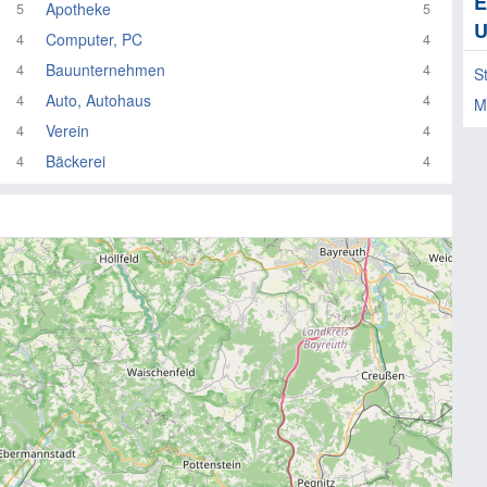
E
Apotheke
5
5
U
Computer, PC
4
4
Bauunternehmen
4
4
S
Auto, Autohaus
4
4
M
Verein
4
4
Bäckerei
4
4