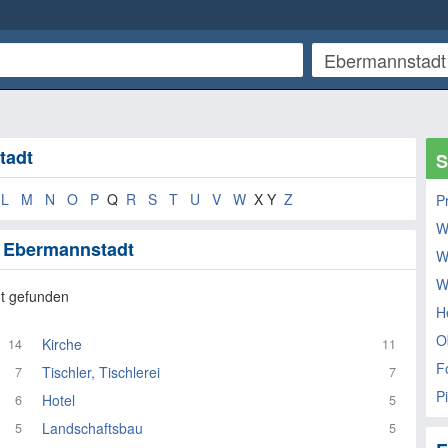
tadt
S
L
M
N
O
P
Q
R
S
T
U
V
W
X Y
Z
P
W
n Ebermannstadt
W
W
t gefunden
He
O
Kirche
14
11
F
Tischler, Tischlerei
7
7
P
Hotel
6
5
Landschaftsbau
5
5