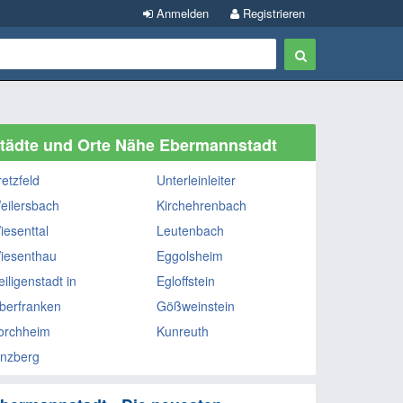
Anmelden
Registrieren
tädte und Orte Nähe Ebermannstadt
retzfeld
Unterleinleiter
eilersbach
Kirchehrenbach
iesenttal
Leutenbach
iesenthau
Eggolsheim
iligenstadt in
Egloffstein
berfranken
Gößweinstein
orchheim
Kunreuth
inzberg