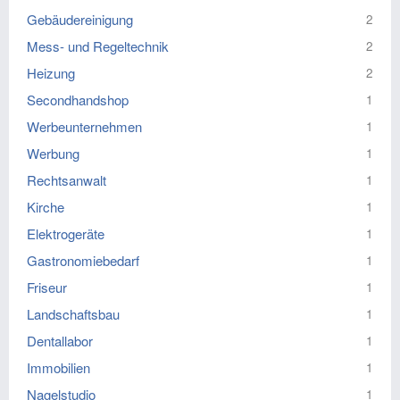
Gebäudereinigung
2
Mess- und Regeltechnik
2
Heizung
2
Secondhandshop
1
Werbeunternehmen
1
Werbung
1
Rechtsanwalt
1
Kirche
1
Elektrogeräte
1
Gastronomiebedarf
1
Friseur
1
Landschaftsbau
1
Dentallabor
1
Immobilien
1
Nagelstudio
1