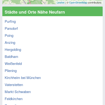
Leaflet
| ©
OpenStreetMap
contributors
Städte und Orte Nähe Neufarn
Purfing
Parsdorf
Poing
Anzing
Hergolding
Baldham
Weißenfeld
Pliening
Kirchheim bei München
Vaterstetten
Markt Schwaben
Feldkirchen