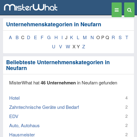
Toggle
Togg
navigation
Sear
Unternehmenskategorien in Neufarn
A
B
C
D
E
F
G
H
I
J
K
L
M
N
O P Q
R
S
T
U
V
W
X Y
Z
Beliebteste Unternehmenskategorien in
Neufarn
MisterWhat hat
46 Unternehmen
in Neufarn gefunden
Hotel
4
Zahntechnische Geräte und Bedarf
2
EDV
2
Auto, Autohaus
2
Hausmeister
2