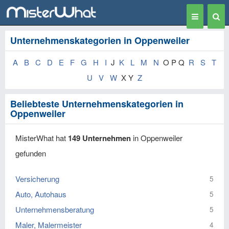
Toggle
Togg
navigation
Sear
Unternehmenskategorien in Oppenweiler
A
B
C
D
E
F
G
H
I
J
K
L
M
N
O P Q
R
S
T
U
V
W
X Y
Z
Beliebteste Unternehmenskategorien in
Oppenweiler
MisterWhat hat
149 Unternehmen
in Oppenweiler
gefunden
Versicherung
5
Auto, Autohaus
5
Unternehmensberatung
5
Maler, Malermeister
4