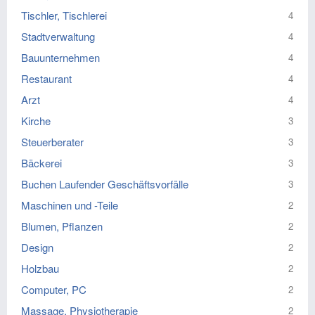
Tischler, Tischlerei
4
Stadtverwaltung
4
Bauunternehmen
4
Restaurant
4
Arzt
4
Kirche
3
Steuerberater
3
Bäckerei
3
Buchen Laufender Geschäftsvorfälle
3
Maschinen und -Teile
2
Blumen, Pflanzen
2
Design
2
Holzbau
2
Computer, PC
2
Massage, Physiotherapie
2