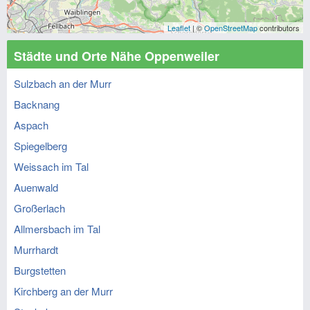
Leaflet
| ©
OpenStreetMap
contributors
Städte und Orte Nähe Oppenweiler
Sulzbach an der Murr
Backnang
Aspach
Spiegelberg
Weissach im Tal
Auenwald
Großerlach
Allmersbach im Tal
Murrhardt
Burgstetten
Kirchberg an der Murr